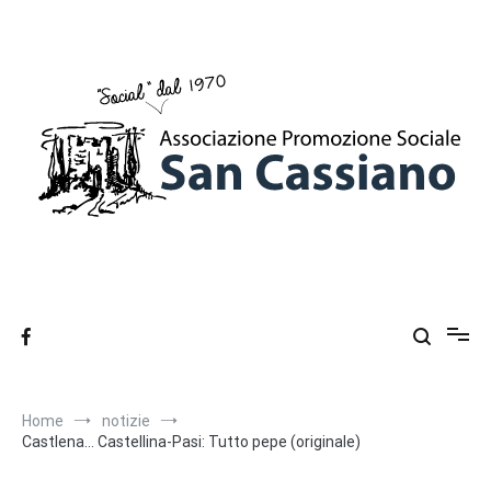
Salta
al
contenuto
Ass. Promozione Sociale San Cassiano
Associazione Promozione Sociale a San Cassiano di Brisighella
(Ra), dal 1970
Home
notizie
Castlena… Castellina-Pasi: Tutto pepe (originale)