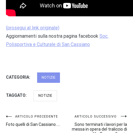
(prosegui al link originale)
Aggiornamenti sulla nostra pagina facebook
Soc.
Polisportiva e Culturale di San Cassiano
CATEGORIA:
NOTIZIE
TAGGATO:
NOTIZIE
Navigazione
ARTICOLO PRECEDENTE
ARTICOLO SUCCESSIVO
Foto quelli di San Cassiano…..
Sono terminati i lavori per la
articoli
messa in opera del traliccio di