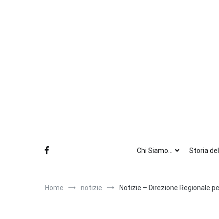
Salta
al
contenuto
Chi Siamo…
Storia de
Home
notizie
Notizie – Direzione Regionale pe