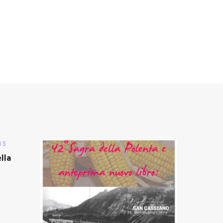
15
lla