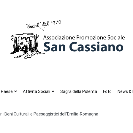
Ass. Promozione Sociale San Cassiano
Associazione Promozione Sociale a San Cassiano di Brisighella (Ra)
l Paese
Attività Sociali
Sagra della Polenta
Foto
News & 
r i Beni Culturali e Paesaggistici dell’Emilia-Romagna