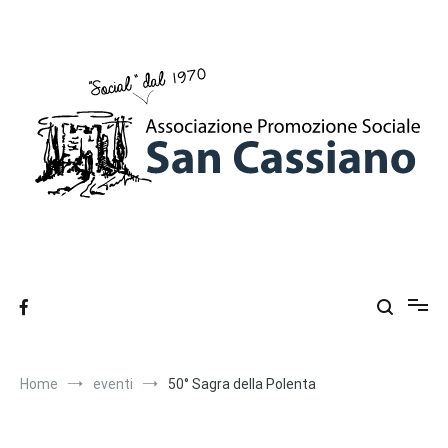
Salta
al
contenuto
Ass. Promozione Sociale San Cassiano
Associazione Promozione Sociale a San Cassiano di Brisighella
(Ra), dal 1970
Home
eventi
50° Sagra della Polenta