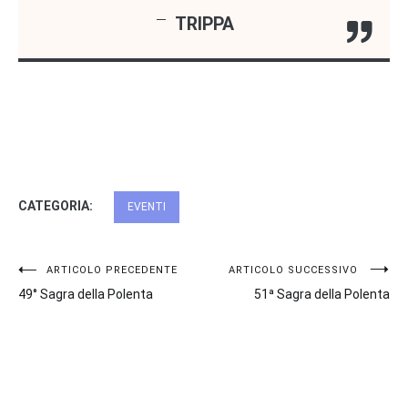
TRIPPA
CATEGORIA:
EVENTI
Navigazione
ARTICOLO PRECEDENTE
ARTICOLO SUCCESSIVO
49° Sagra della Polenta
51ª Sagra della Polenta
articoli